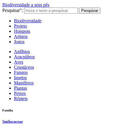
Biodiversidade a seus pés
Pesquisar":
Pesquisar
Biodiversidade
Projeto
Hotspots
Artigos
Jogos
Anfíbios
Aracnídeos
Aves
Crustáceos
Fungos
Insetos
Mamíferos
Plantas
Peixes
Répteis
Família
Smilacaceae