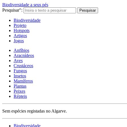
Biodiversidade a seus pés
Pesquisar":
Pesquisar
Biodiversidade
Projeto
Hotspots
Artigos
Jogos
Anfíbios
Aracnídeos
Aves
Crustáceos
Fungos
Insetos
Mamíferos
Plantas
Peixes
Répteis
Sem espécies registadas no Algarve.
Biodiversidade