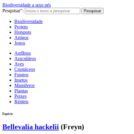
Biodiversidade a seus pés
Pesquisar":
Pesquisar
Biodiversidade
Projeto
Hotspots
Artigos
Jogos
Anfíbios
Aracnídeos
Aves
Crustáceos
Fungos
Insetos
Mamíferos
Plantas
Peixes
Répteis
Espécie
Bellevalia hackelii
(Freyn)