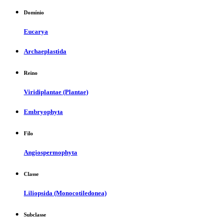
Domínio
Eucarya
Archaeplastida
Reino
Viridiplantae (Plantae)
Embryophyta
Filo
Angiospermophyta
Classe
Liliopsida (Monocotiledonea)
Subclasse