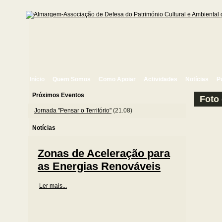
Início
Quem Somos
Como Apoiar
Actividades
Notícias
P
Próximos Eventos
Foto
Jornada "Pensar o Território"
(
21.08
)
Notícias
Zonas de Aceleração para
as Energias Renováveis
Ler mais...