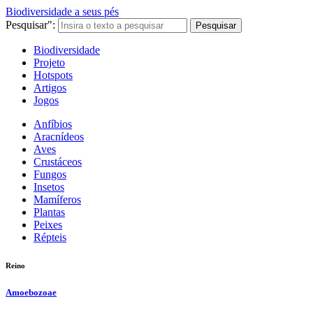
Biodiversidade a seus pés
Pesquisar":
Pesquisar
Biodiversidade
Projeto
Hotspots
Artigos
Jogos
Anfíbios
Aracnídeos
Aves
Crustáceos
Fungos
Insetos
Mamíferos
Plantas
Peixes
Répteis
Reino
Amoebozoae