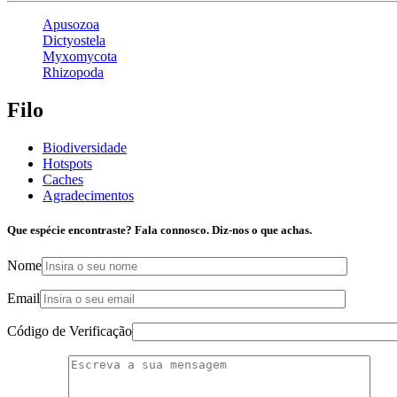
Apusozoa
Dictyostela
Myxomycota
Rhizopoda
Filo
Biodiversidade
Hotspots
Caches
Agradecimentos
Que espécie encontraste? Fala connosco. Diz-nos o que achas.
Nome
Email
Código de Verificação