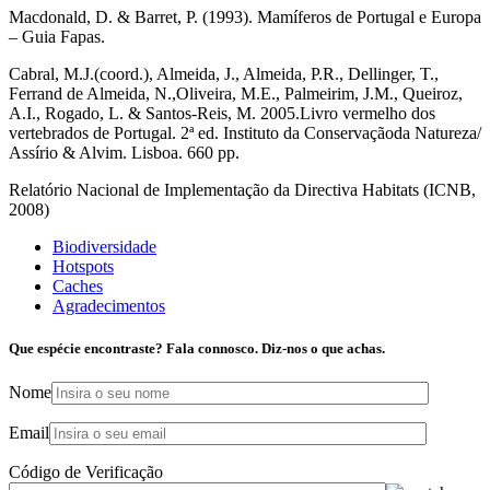
Macdonald, D. & Barret, P. (1993). Mamíferos de Portugal e Europa
– Guia Fapas.
Cabral, M.J.(coord.), Almeida, J., Almeida, P.R., Dellinger, T.,
Ferrand de Almeida, N.,Oliveira, M.E., Palmeirim, J.M., Queiroz,
A.I., Rogado, L. & Santos‐Reis, M. 2005.Livro vermelho dos
vertebrados de Portugal. 2ª ed. Instituto da Conservaçãoda Natureza/
Assírio & Alvim. Lisboa. 660 pp.
Relatório Nacional de Implementação da Directiva Habitats (ICNB,
2008)
Biodiversidade
Hotspots
Caches
Agradecimentos
Que espécie encontraste? Fala connosco. Diz-nos o que achas.
Nome
Email
Código de Verificação