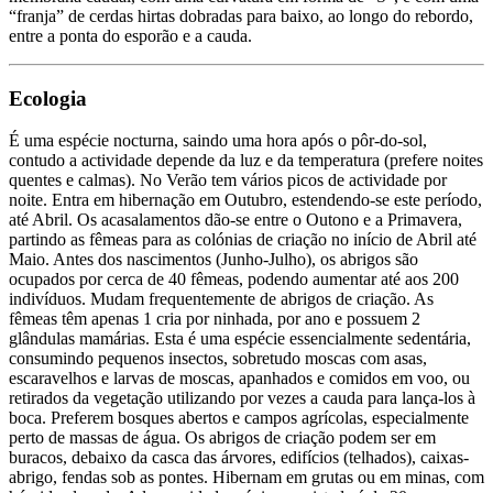
“franja” de cerdas hirtas dobradas para baixo, ao longo do rebordo,
entre a ponta do esporão e a cauda.
Ecologia
É uma espécie nocturna, saindo uma hora após o pôr-do-sol,
contudo a actividade depende da luz e da temperatura (prefere noites
quentes e calmas). No Verão tem vários picos de actividade por
noite. Entra em hibernação em Outubro, estendendo-se este período,
até Abril. Os acasalamentos dão-se entre o Outono e a Primavera,
partindo as fêmeas para as colónias de criação no início de Abril até
Maio. Antes dos nascimentos (Junho-Julho), os abrigos são
ocupados por cerca de 40 fêmeas, podendo aumentar até aos 200
indivíduos. Mudam frequentemente de abrigos de criação. As
fêmeas têm apenas 1 cria por ninhada, por ano e possuem 2
glândulas mamárias. Esta é uma espécie essencialmente sedentária,
consumindo pequenos insectos, sobretudo moscas com asas,
escaravelhos e larvas de moscas, apanhados e comidos em voo, ou
retirados da vegetação utilizando por vezes a cauda para lança-los à
boca. Preferem bosques abertos e campos agrícolas, especialmente
perto de massas de água. Os abrigos de criação podem ser em
buracos, debaixo da casca das árvores, edifícios (telhados), caixas-
abrigo, fendas sob as pontes. Hibernam em grutas ou em minas, com