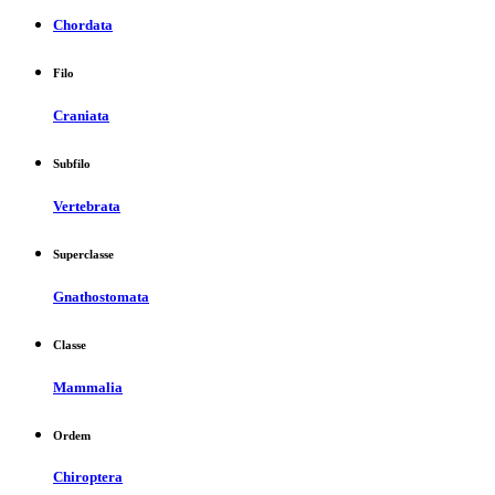
Chordata
Filo
Craniata
Subfilo
Vertebrata
Superclasse
Gnathostomata
Classe
Mammalia
Ordem
Chiroptera