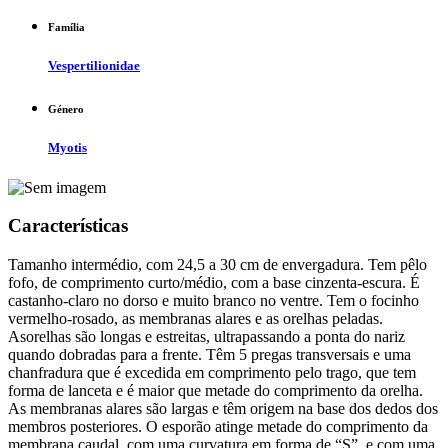
Família
Vespertilionidae
Género
Myotis
Características
Tamanho intermédio, com 24,5 a 30 cm de envergadura. Tem pêlo
fofo, de comprimento curto/médio, com a base cinzenta-escura. É
castanho-claro no dorso e muito branco no ventre. Tem o focinho
vermelho-rosado, as membranas alares e as orelhas peladas.
Asorelhas são longas e estreitas, ultrapassando a ponta do nariz
quando dobradas para a frente. Têm 5 pregas transversais e uma
chanfradura que é excedida em comprimento pelo trago, que tem
forma de lanceta e é maior que metade do comprimento da orelha.
As membranas alares são largas e têm origem na base dos dedos dos
membros posteriores. O esporão atinge metade do comprimento da
membrana caudal, com uma curvatura em forma de “S”, e com uma