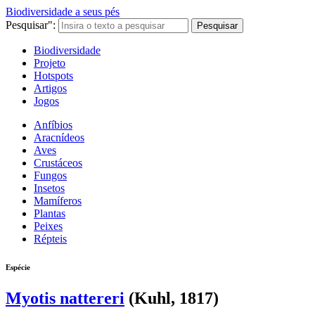
Biodiversidade a seus pés
Pesquisar":
Pesquisar
Biodiversidade
Projeto
Hotspots
Artigos
Jogos
Anfíbios
Aracnídeos
Aves
Crustáceos
Fungos
Insetos
Mamíferos
Plantas
Peixes
Répteis
Espécie
Myotis nattereri
(Kuhl, 1817)