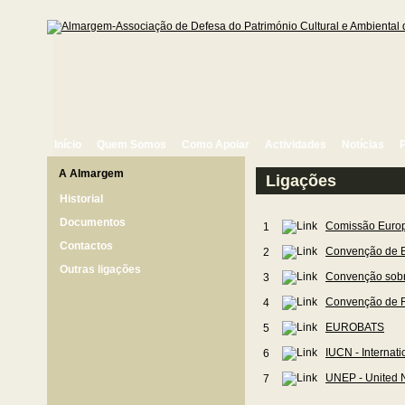
Início
Quem Somos
Como Apoiar
Actividades
Notícias
A Almargem
Ligações
Historial
Documentos
Comissão Europ
1
Contactos
Convenção de B
2
Outras ligações
Convenção sobr
3
Convenção de 
4
EUROBATS
5
IUCN - Internat
6
UNEP - United 
7