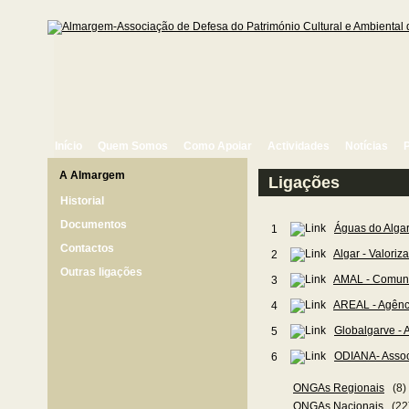
Início
Quem Somos
Como Apoiar
Actividades
Notícias
A Almargem
Ligações
Historial
Documentos
Águas do Algar
1
Contactos
Algar - Valoriz
2
Outras ligações
AMAL - Comuni
3
AREAL - Agênci
4
Globalgarve - 
5
ODIANA- Assoc
6
ONGAs Regionais
(8)
ONGAs Nacionais
(22