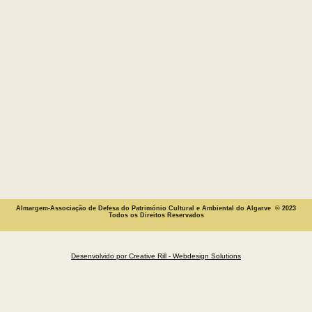
Almargem-Associação de Defesa do Património Cultural e Ambiental do Algarve © 2023
Todos os Direitos Reservados
Desenvolvido por Creative Rill - Webdesign Solutions