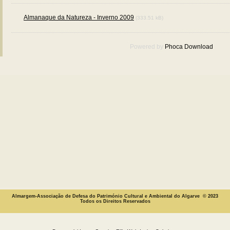
Almanaque da Natureza - Inverno 2009
(333.51 kB)
Powered by
Phoca
Download
Almargem-Associação de Defesa do Património Cultural e Ambiental do Algarve © 2023
Todos os Direitos Reservados