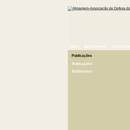
Início
Quem Somos
Como Apoi
Publicações
Publicações
BioDossiers