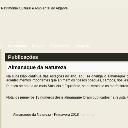
ar
Actividades
Notícias
Publicações
About Us
Publicações
Almanaque da Natureza
Na sucessão contínua das estações do ano, aqui se divulga o almanaque do
acontecimentos importantes que animam os nossos bosques, campos, rios, est
Publica-se no dia de cada Solstício e Equinócio, se os ventos e as marés forem
Nota: os primeiros 13 números deste almanaque foram publicados na revista Ma
Almanaque da Natureza - Primavera 2018
(739.34 kB)