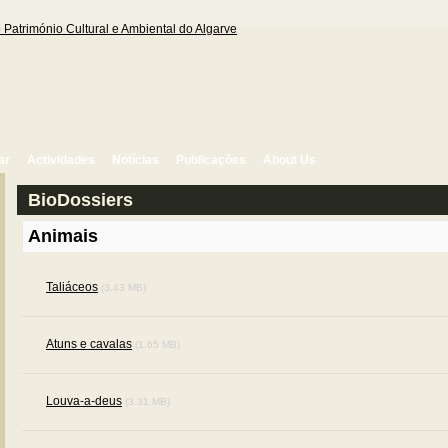
ar
Actividades
Notícias
Publicações
About Us
BioDossiers
Animais
Taliáceos
(3.43 MB)
Atuns e cavalas
(1.65 MB)
Louva-a-deus
(3.31 MB)