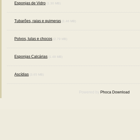
Esponjas de Vidro
(1.30 MB)
Tubarões, raias e quimeras
(1.46 MB)
Polvos, lulas e chocos
(2.79 MB)
Esponjas Calcárias
(1.48 MB)
Ascídias
(3.65 MB)
Powered by
Phoca
Download