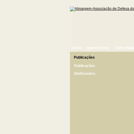
Início
Quem Somos
Como Apoi
Publicações
Publicações
BioDossiers