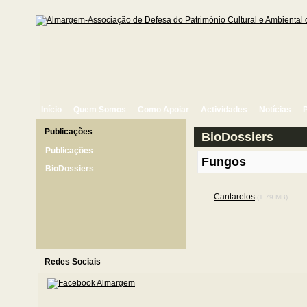
Início
Quem Somos
Como Apoiar
Actividades
Notícias
Publicações
BioDossiers
Publicações
Fungos
BioDossiers
Cantarelos
(1.79 MB)
Redes Sociais