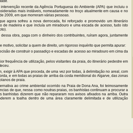
dade.
a intervenção recente da Agência Portuguesa do Ambiente (APA) que incluiu o
nsideradas mais instáveis, nomeadamente no troço atualmente em causa e no
e de 2009, em que morreram várias pessoas.
que agora sofreu a nova derrocada, foi reforçado e promovido um itinerário
o de madeira e que incluía um miradouro e uma escada de acesso, tudo isto
oto).
s dessa obra, paga com o dinheiro dos contribuintes, ruíram agora, juntamente
motivo, solicitar a quem de direito, um rigoroso inquérito que permita apurar:
decisão de construir o passadiço e escadas de acesso ao miradouro em cima da
ior frequência de utilização, pelos visitantes da praia, do itinerário pedestre em
teceu.
exigir à APA que proceda, de uma vez por todas, à delimitação no areal, com
rda, e em todas as praias de arriba da costa meridional do Algarve, das zonas
 planos de praia.
ernativa ao crime ambiental ocorrido na Praia de Dona Ana, foi teimosamente
ncias de que, nessa como noutras praias, os banhistas continuam a procurar a
s banhistas dizerem que não repararam nos avisos afixados na arriba. Outra
nderem a toalha dentro de uma área claramente delimitada e de utilização