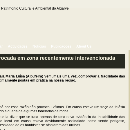
ar
Actividades
Notícias
Publicações
About Us
rrocada em zona recentemente intervencionada
aia Maria Luísa (Albufeira) vem, mais uma vez, comprovar a fragilidade das
ultimamente postas em prática na nossa região.
ó por essa razão não provocou vítimas. Em causa esteve um troço da falésia
ndo a queda de algumas toneladas de rocha.
se-ia dizer que se trata apenas de uma nova evidência da instabilidade das
 o local em causa estava devidamente assinalado como sendo perigoso,
essidade de os banhistas se afastarem das arribas.