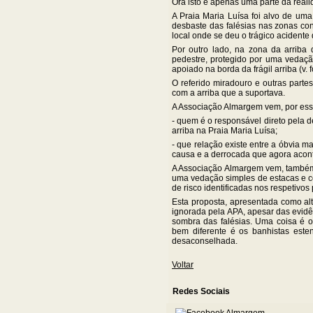
Ora isto é apenas uma parte da reali
A Praia Maria Luísa foi alvo de um
desbaste das falésias nas zonas co
local onde se deu o trágico acident
Por outro lado, na zona da arriba 
pedestre, protegido por uma vedaçã
apoiado na borda da frágil arriba (v. f
O referido miradouro e outras parte
com a arriba que a suportava.
A Associação Almargem vem, por esse 
- quem é o responsável direto pela 
arriba na Praia Maria Luísa;
- que relação existe entre a óbvia ma
causa e a derrocada que agora acon
A Associação Almargem vem, também, 
uma vedação simples de estacas e co
de risco identificadas nos respetivos
Esta proposta, apresentada como alt
ignorada pela APA, apesar das evidê
sombra das falésias. Uma coisa é o
bem diferente é os banhistas este
desaconselhada.
Voltar
Redes Sociais