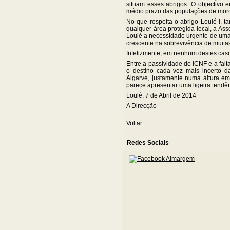
situam esses abrigos. O objectivo 
médio prazo das populações de morc
No que respeita o abrigo Loulé I, t
qualquer área protegida local, a As
Loulé a necessidade urgente de uma 
crescente na sobrevivência de muita
Infelizmente, em nenhum destes caso
Entre a passividade do ICNF e a falt
o destino cada vez mais incerto d
Algarve, justamente numa altura e
parece apresentar uma ligeira tendê
Loulé, 7 de Abril de 2014
A Direcção
Voltar
Redes Sociais