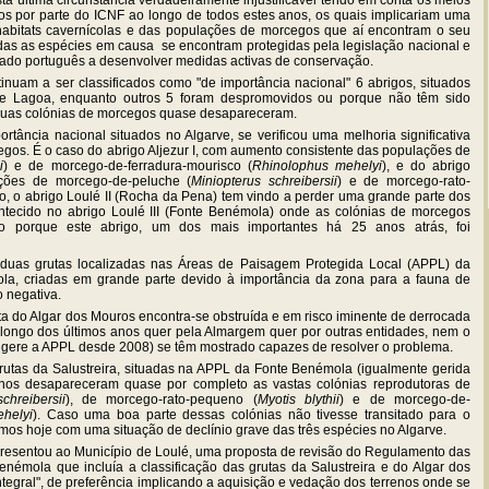
a última circunstância verdadeiramente injustificável tendo em conta os meios
dos por parte do ICNF ao longo de todos estes anos, os quais implicariam uma
abitats cavernícolas e das populações de morcegos que aí encontram o seu
todas as espécies em causa se encontram protegidas pela legislação nacional e
stado português a desenvolver medidas activas de conservação.
tinuam a ser classificados como "de importância nacional" 6 abrigos, situados
2) e Lagoa, enquanto outros 5 foram despromovidos ou porque não têm sido
 suas colónias de morcegos quase desapareceram.
tância nacional situados no Algarve, se verificou uma melhoria significativa
gos. É o caso do abrigo Aljezur I, com aumento consistente das populações de
i
) e de morcego-de-ferradura-mourisco (
Rhinolophus mehelyi
), e do abrigo
ções de morcego-de-peluche (
Miniopterus schreibersii
) e de morcego-rato-
do, o abrigo Loulé II (Rocha da Pena) tem vindo a perder uma grande parte dos
ntecido no abrigo Loulé III (Fonte Benémola) onde as colónias de morcegos
zão porque este abrigo, um dos mais importantes há 25 anos atrás, foi
 duas grutas localizadas nas Áreas de Paisagem Protegida Local (APPL) da
a, criadas em grande parte devido à importância da zona para a fauna de
o negativa.
a do Algar dos Mouros encontra-se obstruída e em risco iminente de derrocada
 longo dos últimos anos quer pela Almargem quer por outras entidades, nem o
 gere a APPL desde 2008) se têm mostrado capazes de resolver o problema.
rutas da Salustreira, situadas na APPL da Fonte Benémola (igualmente gerida
nos desapareceram quase por completo as vastas colónias reprodutoras de
chreibersii
), de morcego-rato-pequeno (
Myotis blythii
) e de morcego-de-
helyi
). Caso uma boa parte dessas colónias não tivesse transitado para o
amos hoje com uma situação de declínio grave das três espécies no Algarve.
esentou ao Município de Loulé, uma proposta de revisão do Regulamento das
mola que incluía a classificação das grutas da Salustreira e do Algar dos
egral", de preferência implicando a aquisição e vedação dos terrenos onde se