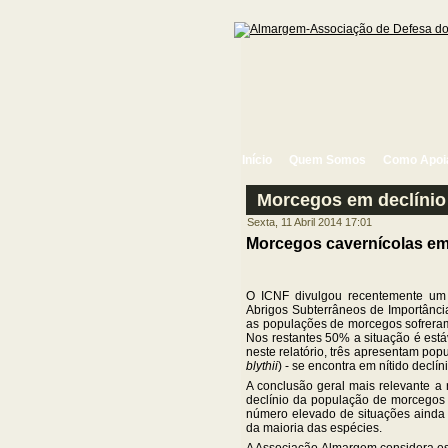
Início
Quem Somos
Como Apoi
Morcegos em declínio 
Sexta, 11 Abril 2014 17:01
Morcegos cavernícola
O ICNF divulgou recentemente um 
Abrigos Subterrâneos de Importânci
as populações de morcegos sofrer
Nos restantes 50% a situação é est
neste relatório, três apresentam po
blythii
) - se encontra em nítido declí
A conclusão geral mais relevante a r
declínio da população de morcegos
número elevado de situações ainda p
da maioria das espécies.