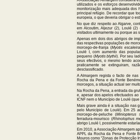
A Associação Almargem considera est
utilizados e os esforços desenvolvi
monitorização mais adequada dos h
principal refúgio. De recordar que 
europeia, o que deveria obrigar o e
No que diz respeito ao Algarve, con
em Alcoutim, Aljezur (2), Loulé (
visitados ultimamente ou porque as
Apenas em dois dos abrigos de impor
das respectivas populações de morce
morcego-de-franja (
Myotis escaleira
Loulé I, com aumento das popula
pequeno (
Myotis blythii
). Por seu la
seus efectivos, o mesmo tendo aco
praticamente se extinguiram, ra
desclassificado.
A Almargem regista o facto de nas
Rocha da Pena e da Fonte Benémol
morcegos, a situação actual ser muit
Na Rocha da Pena, a entrada da grut
e, apesar dos apelos efectuados ao
ICNF nem o Município de Loulé (que
Mais grave ainda é a situação nas g
pelo Município de Loulé). Em 25 a
morcego-de-peluche (
Miniopterus s
ferradura-mourisco (
Rhinolophus me
abrigo Loulé I, possivelmente estarí
Em 2010, a Associação Almargem apr
APPL da Rocha da Pena e Fonte Bené
Mouros como "Zonas de Protecção Int