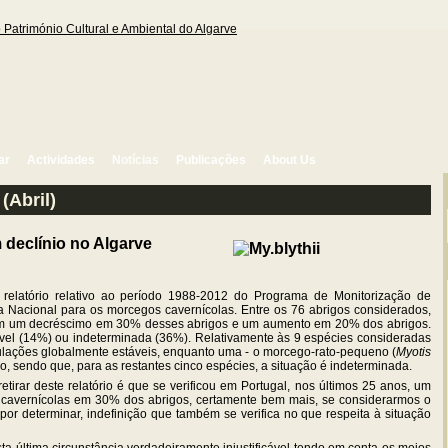
ar
Actividades
Notícias
Publicações
About Us
(Abril)
s em declínio no Algarve
relatório relativo ao período 1988-2012 do Programa de Monitorização de
a Nacional para os morcegos cavernícolas. Entre os 76 abrigos considerados,
am um decréscimo em 30% desses abrigos e um aumento em 20% dos abrigos.
ável (14%) ou indeterminada (36%). Relativamente às 9 espécies consideradas
pulações globalmente estáveis, enquanto uma - o morcego-rato-pequeno (
Myotis
nio, sendo que, para as restantes cinco espécies, a situação é indeterminada.
etirar deste relatório é que se verificou em Portugal, nos últimos 25 anos, um
 cavernícolas em 30% dos abrigos, certamente bem mais, se considerarmos o
or determinar, indefinição que também se verifica no que respeita à situação