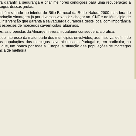
era garantir a segurança e criar melhores condições para uma recuperação a
egos dessas grutas.
ambém situado no interior do Sítio Barrocal da Rede Natura 2000 mas fora de
sociação Almargem já por diversas vezes fez chegar ao ICNF e ao Município de
intervenção que garanta a salvaguarda duradoira deste local com importância
s espécies de morcegos cavernícolas algarvios.
s, as propostas da Almargem tiveram qualquer consequência prática.
a de interesse da maior parte dos municípios envolvidos, assim se vai definindo
as populações dos morcegos cavernícolas em Portugal e, em particular, no
m que, um pouco por toda a Europa, a situação das populações de morcegos
ncia de melhoria.