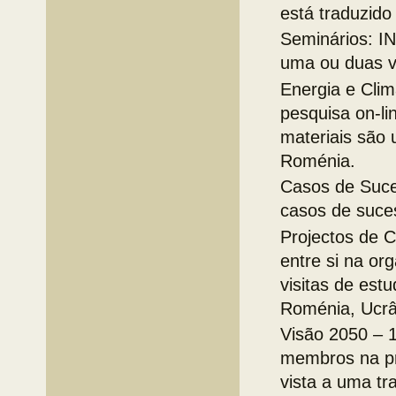
está traduzid
Seminários: I
uma ou duas v
Energia e Cli
pesquisa on-l
materiais são 
Roménia.
Casos de Suce
casos de suces
Projectos de
entre si na or
visitas de est
Roménia, Ucrâ
Visão 2050 – 
membros na pr
vista a uma tr