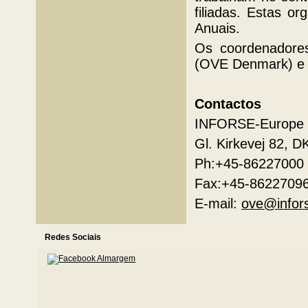
filiadas. Estas 
Anuais.
Os coordenadore
(OVE Denmark) e E
Contactos
INFORSE-Europe S
Gl. Kirkevej 82, D
Ph:+45-86227000
Fax:+45-8622709
E-mail:
ove@infor
Redes Sociais