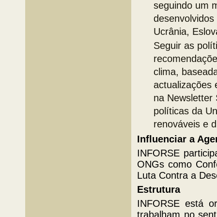
seguindo um m
desenvolvidos 
Ucrânia, Eslo
Seguir as polí
recomendações
clima, baseada
actualizações
na Newsletter 
políticas da U
renováveis e di
Influenciar a Ag
INFORSE particip
ONGs como Confer
Luta Contra a Dese
Estrutura
INFORSE está org
trabalham no sent