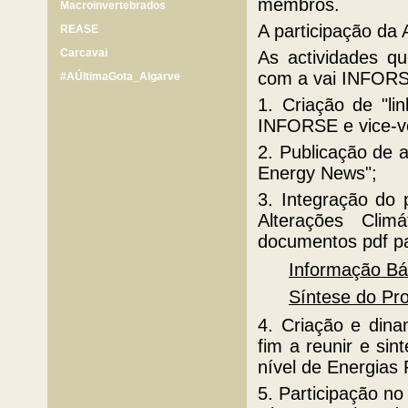
membros.
Macroinvertebrados
A participação d
REASE
Carcavai
As actividades 
com a vai INFORS
#AÚltimaGota_Algarve
1. Criação de "l
INFORSE e vice-v
2. Publicação de a
Energy News";
3. Integração do
Alterações Clim
documentos pdf pa
Informação B
Síntese do P
4. Criação e di
fim a reunir e sin
nível de Energias 
5. Participação no