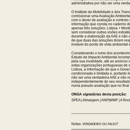
administrativa por não ser uma verda
O Instituto da Mobilidade e dos Tran
comissionar uma Avaliação Ambiental 
com o dever de avaliação e controlo
informação que consta no caderno d
apenas três soluções: Lisboa + Montij
sem considerar outras visões estraté
durante a elaboração da AAE e não
a
de que duas das soluções dizem respe
inviável do ponto de vista ambiental 
Considerando o rumo dos acontecim
Estudo de Impacto Ambiental incompl
pela sua invalidade, até ao anúncio 
estas organizações portuguesas de d
Lisboa, a informação de que o Gover
condicionada e limitada e, portanto 
não ser uma verdadeira AAE e não re
independentemente do seu resultado, 
numa pseudo-avaliação que no final n
ONGA signatárias desta posição:
SPEA | Almargem | ANP|WWF | A Roch
____________________________
Notas:
VERDADEIRO OU FALSO?