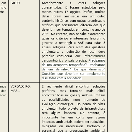
o em
FALSO
Anteriormente a estas soluções
tijo
apresentadas, já foram estudadas pelo
ete.
menos outras 17 opções. Porém, muitas
delas foram analisadas em um outro
contexto histórico, com outras premissas e
critérios que certamente diferem dos que
deveriam ser tomados em conta no ano de
2021. No entanto, não se sabe exatamente
quais os critérios e interesses levaram o
governo a restringir a AAE para estas 3
atuais soluções. Para além das questões
ambientais, a definição do local deve
primeiro considerar que in
fraestruturas
aeroportuárias o país precisa.
Precisamos
de um aeroporto temporário? Precisamos
de um definitivo? De que dimensão?
Questões que deveriam ser amplamente
discutidas com a sociedade.
 mas
VERDADEIRO,
É realmente difícil encontrar soluções
stro
MAS…
perfeitas, mas torna-se mais difícil
edro
encontrar boas soluções quando se limitam
as possibilidades num momento de
avaliação estratégica. Do ponto de vista
ambiental, todo projeto de infraestrutura
terá algum impacto. No entanto, é
importante ter em conta que alguns
impactos ambientais podem ser reduzidos,
mitigados ou irreversíveis. Portanto, é
essencial que a preocupação ambiental