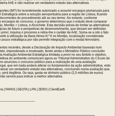
deira AAE e não realizar um verdadeiro estudo das alternativas.
sportes (IMT) foi recentemente autorizado a assumir encargos plurianuais para
Estratégica sobre a solução aeroportuária para a região de Lisboa, ficando
 decorrentes do procedimento até ao seu termo. No entanto, conforme
e encargos do concurso, o governo determinou que o estudo deve comparar
o, Montijo + Lisboa, e Alcochete. Esta decisão prévia de limitar as alternativas
gicas de futuro e perspetivas de desenvolvimento, que deviam ser definidas
 priori
, inquina o processo e retira-lhe o caráter de AAE. Soma-se a isto o fato
ito à utilização da Base Aérea N.º 6 no Montijo, localização considerada
e pouco estratégica por não permitir integração com o modal ferroviário.
entos recentes, desde a Declaração de Impacto Ambiental baseada num
eto, imponderado e enviesado, tendo ainda o Ministério Público concluído
da Avaliação Ambiental Estratégica limitada
a priori
no seu âmbito e objetivo,
efesa do ambiente comunicam agora ao Tribunal Administrativo do Círculo de
no anunciou o concurso público para a realização de uma avaliação
ilegal, que em nada poderá alterar os fundamentos da ação administrativa, visto
alizar um verdadeiro estudo das alternativas, concluindo numa avaliação que,
será ilegítima. Ou seja, gasta-se dinheiro público (2,5 milhões de euros)
ão servirá para indicar a melhor alternativa.
a | FAPAS | GEOTA | LPN | ZERO | ClientEarth
____________________