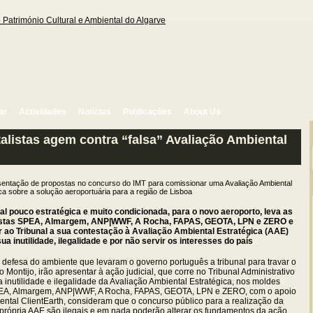
ar
Actividades
Notícias
Publicações
About Us
listas agem contra “falsa” Avaliação Ambiental
sentação de propostas no concurso do IMT para comissionar uma Avaliação Ambiental
ca sobre a solução aeroportuária para a região de Lisboa
l pouco estratégica e muito condicionada, para o novo aeroporto, leva as
istas SPEA, Almargem, ANP|WWF, A Rocha, FAPAS, GEOTA, LPN e ZERO e
r ao Tribunal a sua contestação à Avaliação Ambiental Estratégica (AAE)
ua inutilidade, ilegalidade e por não servir os interesses do país
 defesa do ambiente que levaram o governo português a tribunal para travar o
 Montijo, irão apresentar à ação judicial, que corre no Tribunal Administrativo
a inutilidade e ilegalidade da Avaliação Ambiental Estratégica, nos moldes
SPEA, Almargem, ANP|WWF, A Rocha, FAPAS, GEOTA, LPN e ZERO, com o apoio
ental ClientEarth, consideram que o concurso público para a realização da
a própria AAE são ilegais e em nada poderão alterar os fundamentos da ação