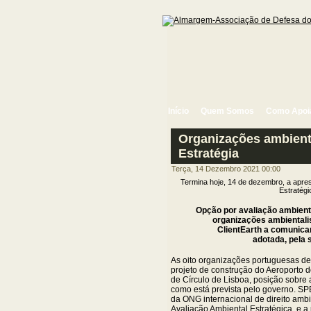
Início
Quem Somos
Como Apoi
Organizações ambienta
Estratégia
Terça, 14 Dezembro 2021 00:00
Termina hoje, 14 de dezembro, a apre
Estratégi
Opção por avaliação ambienta
organizações ambiental
ClientEarth a comunica
adotada, pela s
As oito organizações portuguesas de
projeto de construção do Aeroporto do
de Círculo de Lisboa, posição sobre 
como está prevista pelo governo. 
da ONG internacional de direito ambi
Avaliação Ambiental Estratégica, e 