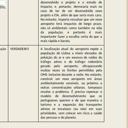
l -
desenvolvido o projeto e o estudo de
ijo-
impacto, e, portanto, demoraria mais no
caso de ter de ser desenvolvido novo
projeto e EIA, além de que seria mais caro.
No entanto, importa ressalvar que um novo
aeroporto terá impactos de longo prazo,
não só ambientais como também na vida
da população, e portanto é mais
importante fazer a escolha certa do que a
mais rápida e barata.
ução
VERDADEIRO
A localização atual do aeroporto expõe a
população de Lisboa a níveis elevados de
poluição do ar e um excesso de ruídos do
tráfego aéreo e do tráfego rodoviário
gerado pelo aeroporto, ultrapassando
muitas vezes os limites permitidos pela
OMS inclusive durante a noite. No entanto,
construir um novo aeroporto em áreas
ambientalmente sensíveis, ou próximo a
outras concentrações urbanas, tampouco
resolve o problema. É preciso repensar o
modelo de desenvolvimento que os
portugueses querem e de que maneira o
turismo e a expansão dos transportes
aéreos se encaixam (ou não) em suas
prioridades, sem colocar em risco a saúde
das pessoas e do planeta.