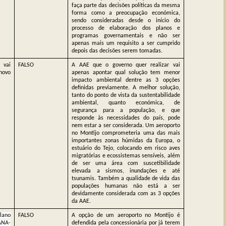
faça parte das decisões políticas da mesma
forma como a preocupação económica,
sendo consideradas desde o início do
processo de elaboração dos planos e
programas governamentais e não ser
apenas mais um requisito a ser cumprido
depois das decisões serem tomadas.
 vai
FALSO
A AAE que o governo quer realizar vai
novo
apenas apontar qual solução tem menor
impacto ambiental dentre as 3 opções
definidas previamente. A melhor solução,
tanto do ponto de vista da sustentabilidade
ambiental, quanto económica, de
segurança para a população, e que
responde às necessidades do país, pode
nem estar a ser considerada. Um aeroporto
no Montijo comprometeria uma das mais
importantes zonas húmidas da Europa, o
estuário do Tejo, colocando em risco aves
migratórias e ecossistemas sensíveis, além
de ser uma área com suscetibilidade
elevada a sismos, inundações e até
tsunamis. Também a qualidade de vida das
populações humanas não está a ser
devidamente considerada com as 3 opções
da AAE.
lano
FALSO
A opção de um aeroporto no Montijo é
ANA-
defendida pela concessionária por já terem