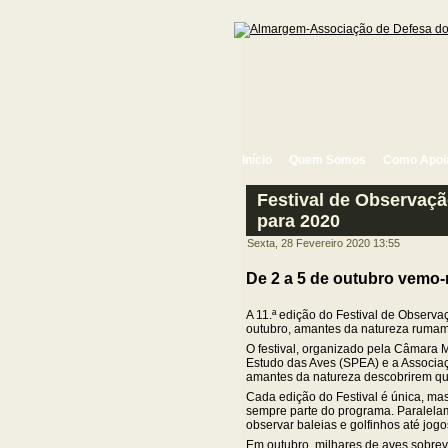
Início
Quem Somos
Como Apoi
Festival de Observaçã
para 2020
Sexta, 28 Fevereiro 2020 13:55
De 2 a 5 de outubro vemo
A 11.ª edição do Festival de Observa
outubro, amantes da natureza rumam 
O festival, organizado pela Câmara 
Estudo das Aves (SPEA) e a Associaç
amantes da natureza descobrirem que
Cada edição do Festival é única, ma
sempre parte do programa. Paralelam
observar baleias e golfinhos até jog
Em outubro, milhares de aves sobrev