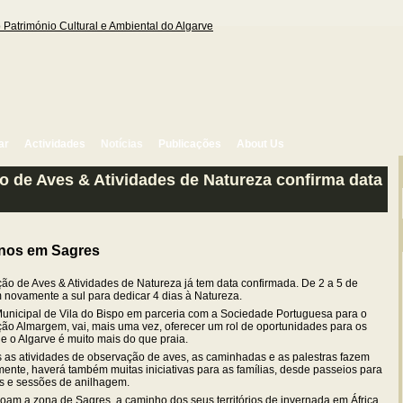
ar
Actividades
Notícias
Publicações
About Us
o de Aves & Atividades de Natureza confirma data
-nos em Sagres
ção de Aves & Atividades de Natureza já tem data confirmada. De 2 a 5 de
novamente a sul para dedicar 4 dias à Natureza.
Municipal de Vila do Bispo em parceria com a Sociedade Portuguesa para o
ão Almargem, vai, mais uma vez, oferecer um rol de oportunidades para os
 o Algarve é muito mais do que praia.
s as atividades de observação de aves, as caminhadas e as palestras fazem
ente, haverá também muitas iniciativas para as famílias, desde passeios para
os e sessões de anilhagem.
oam a zona de Sagres, a caminho dos seus territórios de invernada em África.