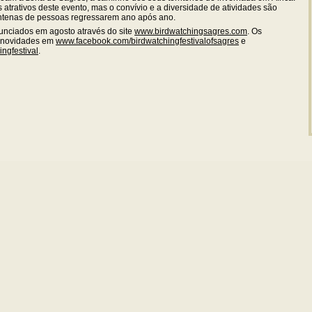
 atrativos deste evento, mas o convívio e a diversidade de atividades são
ntenas de pessoas regressarem ano após ano.
unciados em agosto através do site
www.birdwatchingsagres.com
. Os
 novidades em
www.facebook.com/birdwatchingfestivalofsagres
e
ngfestival
.