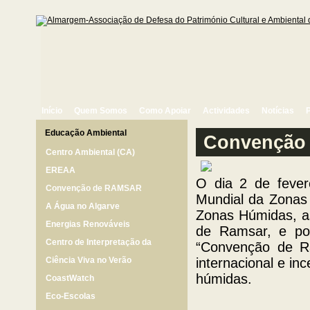
Início
Quem Somos
Como Apoiar
Actividades
Notícias
Educação Ambiental
Convenção
Centro Ambiental (CA)
EREAA
O dia 2 de fever
Convenção de RAMSAR
Mundial da Zonas
A Água no Algarve
Zonas Húmidas, as
Energias Renováveis
de Ramsar, e p
Centro de Interpretação da
“Convenção de R
Natureza do Pico Alto
Ciência Viva no Verão
internacional e in
húmidas.
CoastWatch
Eco-Escolas