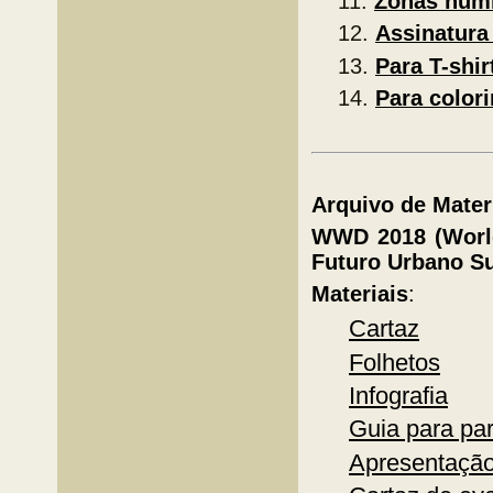
Zonas húmi
Assinatura 
Para T-shir
Para colori
Arquivo de Mate
WWD 2018 (Worl
Futuro Urbano Su
Materiais
:
Cartaz
Folhetos
Infografia
Guia para pa
Apresentaçã