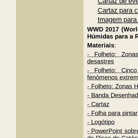
Cartaz de ev
Cartaz para c
Imagem para 
WWD 2017 (World
Húmidas para a R
Materiais
:
- Folheto: Zona
desastres
- Folheto: Cin
fenómenos extre
- Folheto: Zonas 
- Banda Desenha
- Cartaz
- Folha para pintar
- Logótipo
- PowerPoint sob