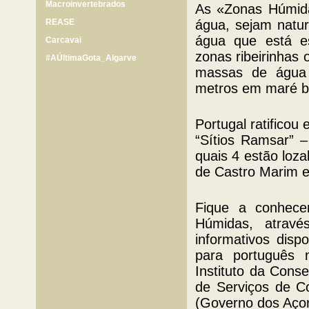
Macroinvertebrados
As «Zonas Húmidas
REASE
água, sejam natur
água que está es
Carcavai
zonas ribeirinhas 
#AÚltimaGota_Algarve
massas de água 
metros em maré ba
Portugal ratifico
“Sítios Ramsar” –
quais 4 estão loza
de Castro Marim e
Fique a conhece
Húmidas, atravé
informativos disp
para português 
Instituto da Cons
de Serviços de C
(Governo dos Açor