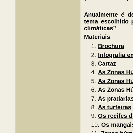
Anualmente é de
tema escolhido 
climáticas”
Materiais
:
Brochura
Infografia e
Cartaz
As Zonas H
As Zonas H
As Zonas H
As pradaria
As turfeiras
Os recifes d
Os mangai