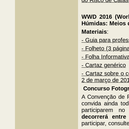
do Risco de Catás
WWD 2016 (Worl
Húmidas
:
Meios d
Materiais
:
- Guia para profes
- Folheto (3 págin
- Folha Informativ
- Cartaz genérico
- Cartaz sobre o c
2 de março de 20
Concurso Fotogr
A Convenção de R
convida ainda to
participarem n
decorrerá entr
participar, consult