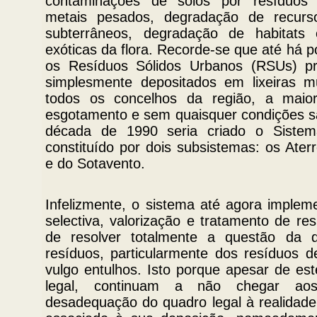
contaminações de solos por resíduos
metais pesados, degradação de recurso
subterrâneos, degradação de habitats 
exóticas da flora. Recorde-se que até há 
os Resíduos Sólidos Urbanos (RSUs) pr
simplesmente depositados em lixeiras m
todos os concelhos da região, a maio
esgotamento e sem quaisquer condições s
década de 1990 seria criado o Sistem
constituído por dois subsistemas: os Ater
e do Sotavento.
Infelizmente, o sistema até agora implem
selectiva, valorização e tratamento de re
de resolver totalmente a questão da d
resíduos, particularmente dos resíduos d
vulgo entulhos. Isto porque apesar de es
legal, continuam a não chegar aos
desadequação do quadro legal à realidade