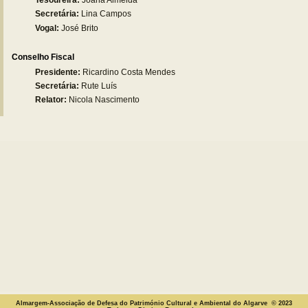
Secretária
:
Lina Campos
Vogal:
José Brito
Conselho Fiscal
Presidente:
Ricardino Costa Mendes
Secretária:
Rute Luís
Relator:
Nicola Nascimento
Almargem-Associação de Defesa do Património Cultural e Ambiental do Algarve © 2023