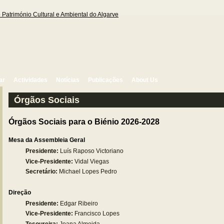
ar
Actividades
Notícias
Publicações
About Us
Órgãos Sociais
Órgãos Sociais para o Biénio 2026-2028
Mesa da Assembleia Geral
Presidente:
Luís Raposo Victoriano
Vice-Presidente:
Vidal Viegas
Secretário:
Michael Lopes Pedro
Direção
Presidente:
Edgar Ribeiro
Vice-Presidente:
Francisco Lopes
Tesoureira
:
Joana Almeida