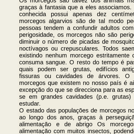
Os morcegos são talvez dos animais ma
graças à fantasia que a eles associamos.
conhecida possui apenas dez centíme
morcegos algarvios são de tal modo pe
pessoas tendem a confundir adultos com
perigosidade, os morcegos não são peri
diminuir o número de picadas de mosqui
noctívagos ou crepusculares. Todos sae
existindo nenhum morcego estritamente c
consuma sangue. O resto do tempo é pas
quais podem ser grutas, edifícios ant
fissuras ou cavidades de árvores. O
morcegos que existem no nosso país é ain
excepção do que se direcciona para as esp
se em grandes cavidades (p.e. grutas) 
estudar.
O estado das populações de morcegos no 
ao longo dos anos, graças à perseguiç
alimentação e de abrigo Os morcego
alimentação com muitos insectos, podendo